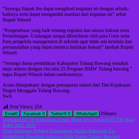
“Semoga Bapak ibu dapat mengikuti kegiatan ini dengan sebaik-
baiknya serta dapat mengambil manfaat dari kegiatan ini” sebut
Bupati Winarti
“Pengetahuan yang baik tentang regulasi dan aturan hukum serta
Perundangan -Undangan sangat dibutuhkan oleh para Guru serta
Para pengelola management di sekolah agar tidak ada kendala dan
permasalahan yang dapat memicu tindakan hukum” tambah Bupati
Winarti
“Semoga dunia pendidikan Kabupaten Tulang Bawang semakin
maju selaras dengan visi misi 25 Program BMW Tulang bawang ”
tegas Bupati Winarti dalam sambutannya
Acara dilanjutkany dengan pemaparan materi dari Tim Kejaksaan
Negeri Menggala Tulang Bawang.
Swd.
Post Views:
254
0
Shares
Email
0
Facebook
0
Twitter/X
0
WhatsApp
0
Navigasi
Danramil 02/TB Kukuhkan Ketua Mitra Jaya Koramil 02/TB Masa
Bakti 2022-2025
pos
Puan Maharani Pelopor Emansipasi Wanita Indonesia Era
Digitalisasi Disambut Antusias Oleh Warga Tulang Bawang