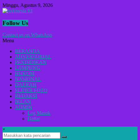
Lompat
Minggu, Agustus 9, 2026
ke
konten
indonesia
Follow Us
RI
Contact us on WhatsApp
Menu
Lugas
Dalam
BERANDA
Menyikap
ADVERTORIAL
Berita,Terpercaya
PENDIDIKAN
Dan
LAMPUNG
Tegas
HUKUM
NASIONAL
DAERAH
SLIDER FOTO
REDAKSI
IKLAN
ADMIN
Log Masuk
Daftar
×