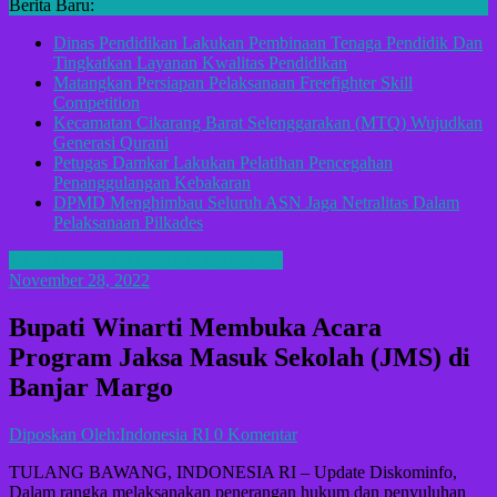
Berita Baru:
Dinas Pendidikan Lakukan Pembinaan Tenaga Pendidik Dan
Tingkatkan Layanan Kwalitas Pendidikan
Matangkan Persiapan Pelaksanaan Freefighter Skill
Competition
Kecamatan Cikarang Barat Selenggarakan (MTQ) Wujudkan
Generasi Qurani
Petugas Damkar Lakukan Pelatihan Pencegahan
Penanggulangan Kebakaran
DPMD Menghimbau Seluruh ASN Jaga Netralitas Dalam
Pelaksanaan Pilkades
BERITA KAB. TULANG BAWANG
November 28, 2022
Bupati Winarti Membuka Acara
Program Jaksa Masuk Sekolah (JMS) di
Banjar Margo
Diposkan Oleh:Indonesia RI
0 Komentar
TULANG BAWANG, INDONESIA RI – Update Diskominfo,
Dalam rangka melaksanakan penerangan hukum dan penyuluhan