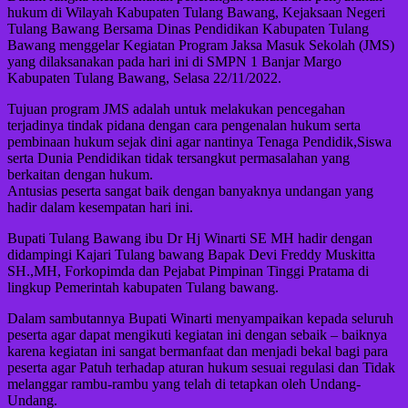
hukum di Wilayah Kabupaten Tulang Bawang, Kejaksaan Negeri
Tulang Bawang Bersama Dinas Pendidikan Kabupaten Tulang
Bawang menggelar Kegiatan Program Jaksa Masuk Sekolah (JMS)
yang dilaksanakan pada hari ini di SMPN 1 Banjar Margo
Kabupaten Tulang Bawang, Selasa 22/11/2022.
Tujuan program JMS adalah untuk melakukan pencegahan
terjadinya tindak pidana dengan cara pengenalan hukum serta
pembinaan hukum sejak dini agar nantinya Tenaga Pendidik,Siswa
serta Dunia Pendidikan tidak tersangkut permasalahan yang
berkaitan dengan hukum.
Antusias peserta sangat baik dengan banyaknya undangan yang
hadir dalam kesempatan hari ini.
Bupati Tulang Bawang ibu Dr Hj Winarti SE MH hadir dengan
didampingi Kajari Tulang bawang Bapak Devi Freddy Muskitta
SH.,MH, Forkopimda dan Pejabat Pimpinan Tinggi Pratama di
lingkup Pemerintah kabupaten Tulang bawang.
Dalam sambutannya Bupati Winarti menyampaikan kepada seluruh
peserta agar dapat mengikuti kegiatan ini dengan sebaik – baiknya
karena kegiatan ini sangat bermanfaat dan menjadi bekal bagi para
peserta agar Patuh terhadap aturan hukum sesuai regulasi dan Tidak
melanggar rambu-rambu yang telah di tetapkan oleh Undang-
Undang.