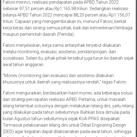
Fatoni merinci, realisasi pendapatan pada APBD Tahun 2022
sebesar 97,51 persen atau Rp1.165,98 triliun. Sedangkan realisasi
belanja APBD Tahun 2022 mencapai 88,20 persen atau Rp1.156,07
triliun. Capaian yang menggembirakan ini, menurut Fatoni, berkat
kerja keras dan sinergi semua pihak, baik dari kementerian/lembaga
maupun pemerintah daerah (Pemda).
Fatoni menjelaskan, kerja sama antarpihak tersebut dilakukan
melalui monitoring, evaluasi, asistensi, pendampingan, dan
sosialisasi. Selain itu, pihak-pihak tersebut juga turun ke daerah sejak
awal tahun anggaran.
“Monev (monitoring dan evaluasi) dan asistensi dilakukan
khususnya untuk daerah yang realisasinya rendah,” tegas Fatoni.
Fatoni menguraikan, berdasarkan hasil monev, ada beberapa solusi
dan strategi percepatan realisasi APBD. Pertama, untuk masalah
lelang terlambat solusinya dengan melakukan lelang dini, yaitu lelang
yang dilakukan pada tahun sebelumnya. Bahkan bisa dimulai pada
bulan Agustus tahun sebelumnya sejak KUA-PPAS disepakati.
Termasuk pelaksanaan lelang dini untuk Detail Enginering Design
(DED) agar kegiatan dapat dilaksanakan pada awal tahun, sehingga