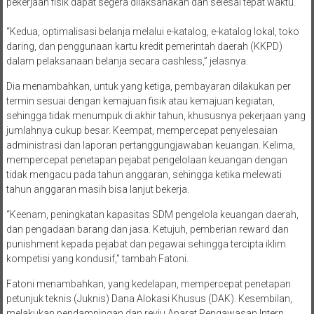
pekerjaan fisik dapat segera dilaksanakan dan selesai tepat waktu.
“Kedua, optimalisasi belanja melalui e-katalog, e-katalog lokal, toko
daring, dan penggunaan kartu kredit pemerintah daerah (KKPD)
dalam pelaksanaan belanja secara cashless,” jelasnya.
Dia menambahkan, untuk yang ketiga, pembayaran dilakukan per
termin sesuai dengan kemajuan fisik atau kemajuan kegiatan,
sehingga tidak menumpuk di akhir tahun, khususnya pekerjaan yang
jumlahnya cukup besar. Keempat, mempercepat penyelesaian
administrasi dan laporan pertanggungjawaban keuangan. Kelima,
mempercepat penetapan pejabat pengelolaan keuangan dengan
tidak mengacu pada tahun anggaran, sehingga ketika melewati
tahun anggaran masih bisa lanjut bekerja.
“Keenam, peningkatan kapasitas SDM pengelola keuangan daerah,
dan pengadaan barang dan jasa. Ketujuh, pemberian reward dan
punishment kepada pejabat dan pegawai sehingga tercipta iklim
kompetisi yang kondusif,” tambah Fatoni.
Fatoni menambahkan, yang kedelapan, mempercepat penetapan
petunjuk teknis (Juknis) Dana Alokasi Khusus (DAK). Kesembilan,
melakukan pendampingan dan reviu Aparat Pengawasan Intern