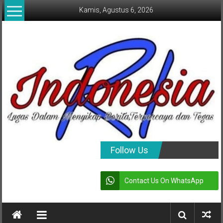
Lompat
Kamis, Agustus 6, 2026
ke
konten
indonesia
Follow Us
RI
Contact Us On WhatsApp
Lugas
Dalam
Menyikap