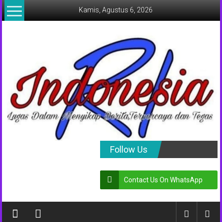
Lompat
Kamis, Agustus 6, 2026
ke
konten
indonesia
Follow Us
RI
Contact Us On WhatsApp
Lugas
Dalam
Menyikap