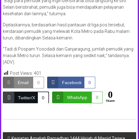
“Bagi para pemudik yang ingin beristirahat bisa langsung ke sini.
Selain beristirahat, pemudik juga bisa mendapatkan pelayanan
kesehatan dan lainnya,” tuturnya.
Dijelaskannya, berdasarkan hasil pantauan di tiga pos tersebut,
kendaraan pemudik yang melewati Kota Metro pada Rabu malam
turun, dibandingkan Selasa kemarin.
“Tadi di Pospam Yosodadi dan Ganjaragung, jumlah pemudik yang
masuk Metro turun. Selasa kemarin yang sedikit naik,” tandasnya.
(ADV)
Post Views:
401
Email
0
Facebook
0
0
WhatsApp
0
Twitter/X
0
Shares
Navigasi
Kegiatan Amaliah Ramadhan 1444 Hijriah di Masjid Taqwa