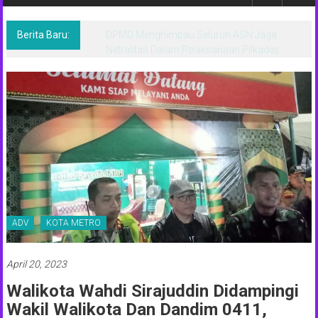
Berita,Terpercaya
Dan
Tegas
Berita Baru:
DPMD Menghimbau Seluruh ASN Jaga
Netralitas Dalam Pelaksanaan Pilkades
ADV
KOTA METRO
April 20, 2023
Walikota Wahdi Sirajuddin Didampingi
Wakil Walikota Dan Dandim 0411,