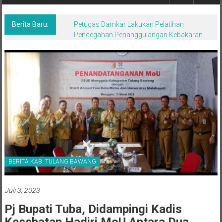
Berita,Terpercaya
Dan
Tegas
Berita Baru:
Petugas Damkar Lakukan Pelatihan
Pencegahan Penanggulangan Kebakaran
BERITA KAB. TULANG BAWANG
Juli 3, 2023
Pj Bupati Tuba, Didampingi Kadis
Kesehatan Hadiri MoU Antara Dua