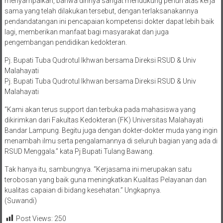
menyampaikan, bahwa dirinya sangat mendukung penuh atas kerja
sama yang telah dilakukan tersebut, dengan terlaksanakannya
pendandatangan ini pencapaian kompetensi dokter dapat lebih baik
lagi, memberikan manfaat bagi masyarakat dan juga
pengembangan pendidikan kedokteran.
Pj. Bupati Tuba Qudrotul Ikhwan bersama Direksi RSUD & Univ
Malahayati
Pj. Bupati Tuba Qudrotul Ikhwan bersama Direksi RSUD & Univ
Malahayati
“Kami akan terus support dan terbuka pada mahasiswa yang
dikirimkan dari Fakultas Kedokteran (FK) Universitas Malahayati
Bandar Lampung. Begitu juga dengan dokter-dokter muda yang ingin
menambah ilmu serta pengalamannya di seluruh bagian yang ada di
RSUD Menggala.” kata Pj Bupati Tulang Bawang.
Tak hanya itu, sambungnya. “Kerjasama ini merupakan satu
terobosan yang baik guna meningkatkan Kualitas Pelayanan dan
kualitas capaian di bidang kesehatan.” Ungkapnya.
(Suwandi)
Post Views:
250