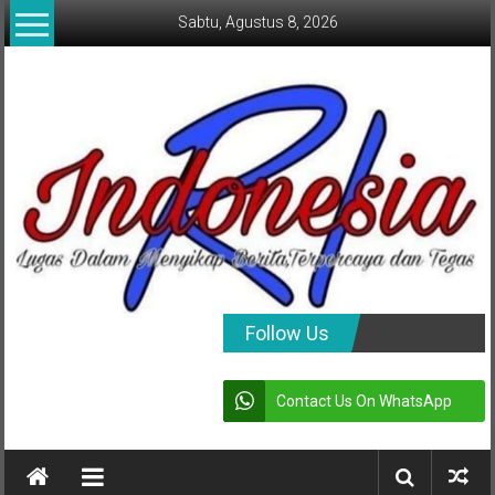
Lompat
Sabtu, Agustus 8, 2026
ke
konten
indonesia
Follow Us
RI
Contact Us On WhatsApp
Lugas
Dalam
Menyikap