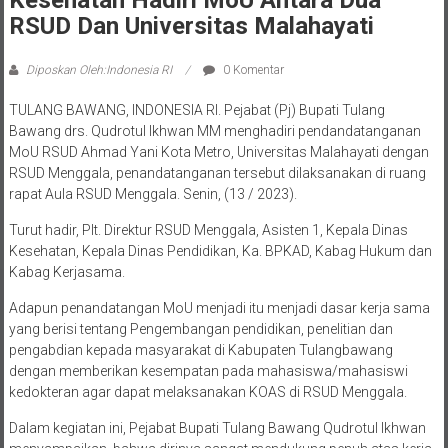
RSUD Dan Universitas Malahayati
Diposkan Oleh:Indonesia RI
0 Komentar
TULANG BAWANG, INDONESIA RI. Pejabat (Pj) Bupati Tulang
Bawang drs. Qudrotul Ikhwan MM menghadiri pendandatanganan
MoU RSUD Ahmad Yani Kota Metro, Universitas Malahayati dengan
RSUD Menggala, penandatanganan tersebut dilaksanakan di ruang
rapat Aula RSUD Menggala. Senin, (13 / 2023).
Turut hadir, Plt. Direktur RSUD Menggala, Asisten 1, Kepala Dinas
Kesehatan, Kepala Dinas Pendidikan, Ka. BPKAD, Kabag Hukum dan
Kabag Kerjasama.
Adapun penandatangan MoU menjadi itu menjadi dasar kerja sama
yang berisi tentang Pengembangan pendidikan, penelitian dan
pengabdian kepada masyarakat di Kabupaten Tulangbawang
dengan memberikan kesempatan pada mahasiswa/mahasiswi
kedokteran agar dapat melaksanakan KOAS di RSUD Menggala.
Dalam kegiatan ini, Pejabat Bupati Tulang Bawang Qudrotul Ikhwan