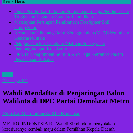
Berita Baru:
Dinas Pendidikan Lakukan Pembinaan Tenaga Pendidik Dan
Tingkatkan Layanan Kwalitas Pendidikan
Matangkan Persiapan Pelaksanaan Freefighter Skill
Competition
Kecamatan Cikarang Barat Selenggarakan (MTQ) Wujudkan
Generasi Qurani
Petugas Damkar Lakukan Pelatihan Pencegahan
Penanggulangan Kebakaran
DPMD Menghimbau Seluruh ASN Jaga Netralitas Dalam
Pelaksanaan Pilkades
ADV
Mei 15, 2024
Wahdi Mendaftar di Penjaringan Balon
Walikota di DPC Partai Demokrat Metro
Diposkan Oleh:Indonesia RI
0 Komentar
METRO, INDONESIA RI. Wahdi Siradjuddin menyatakan
keseriusanya kembali maju dalam Pemilihan Kepala Daerah