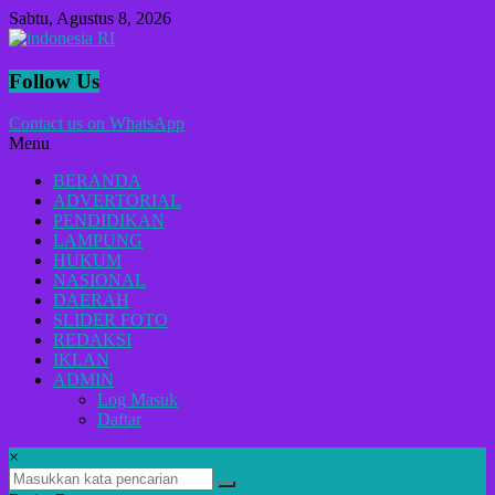
Lompat
Sabtu, Agustus 8, 2026
ke
konten
indonesia
Follow Us
RI
Contact us on WhatsApp
Menu
Lugas
Dalam
BERANDA
Menyikap
ADVERTORIAL
Berita,Terpercaya
PENDIDIKAN
Dan
LAMPUNG
Tegas
HUKUM
NASIONAL
DAERAH
SLIDER FOTO
REDAKSI
IKLAN
ADMIN
Log Masuk
Daftar
×