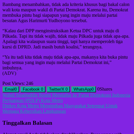
Bambang menambahkan, tidak ada kriteria khusus bagi bakal calon
wali kota maupun wakil di Partai Demokrat. Karena itu, Demokrat
membuka pintu bagi siapapun yang ingin maju melalui partai
besutan Agus Harimurti Yudhoyono tersebut.
“Kalau dari DPP menginstruksikan Ketua DPC untuk maju di
Pilkada. Tapi itu tidak wajib, tidak maju Pilkada juga tidak apa-apa.
Apalagi kita walaupun suara tinggi, tapi hanya memperoleh tiga
kursi di DPRD. Jadi masih butuh koalisi,” terangnya.
“Ya itu tadi kita tidak maju tidak apa-apa, makanya kita buka pintu
bagi semua yang ingin maju melalui Partai Demokrat ini,”
imbuhnya.
(ADV)
Post Views:
246
0
Shares
Email
0
Facebook
0
Twitter/X
0
WhatsApp
0
Navigasi
Wahdi Siradjuddin Resmi Mendaftar ke Partai Demokrasi Indonesia
Perjuangan (PDI-P) Kota Metro
pos
Dinkes Kota Metro Mengimbau Masyarakat Setempat Untuk
Menjaga Kebersihan Lingkungan
Tinggalkan Balasan