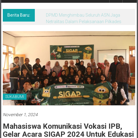
Berita,Terpercaya
Dan
Tegas
Berita Baru:
DPMD Menghimbau Seluruh ASN Jaga
Netralitas Dalam Pelaksanaan Pilkades
SUKABUMI
November 1, 2024
Mahasiswa Komunikasi Vokasi IPB,
Gelar Acara SIGAP 2024 Untuk Edukasi