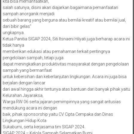
kita bisa memanfaatkan,
salah satunya, disini akan diajarkan bagaimana pemanfaatan
sampah anorganik menjadi
sebuah barang yang berguna atau bernilai kreatif atau bernilai jual,
dari bibir gelas”
ungkapnya.
Ketua Panitia SIGAP 2024, Siti Itsnaeni Hilyati juga berharap acara ini
tidak hanya
memberikan edukasi atau pemahaman terkait pentingnya
pengelolaan sampah, tetapi juga
dapat meningkatkan produktivitas masyarakat dengan pengelolaan
sampah yang bermanfaat
untuk kebersihan dan keberlanjutan lingkungan. Acara ini juga bisa
berjalan dengan lancar
dari awal hingga akhir tentunya atas bantuan dari banyak pihak yaitu
Kelurahan Jayaraksa,
Warga RW 06 serta jajaran pemimpinnya yang sangat antusias
mendukung acara ini dengan
baik, pihak sponsorship yaitu CV Cipta Cempaka dan Dinas
Lingkungan Hidup Kota
Sukabumi, serta kerjasama tim SIGAP 2024.
SIGAP 2024 – Kelola Sampah Selamatkan Bumi.