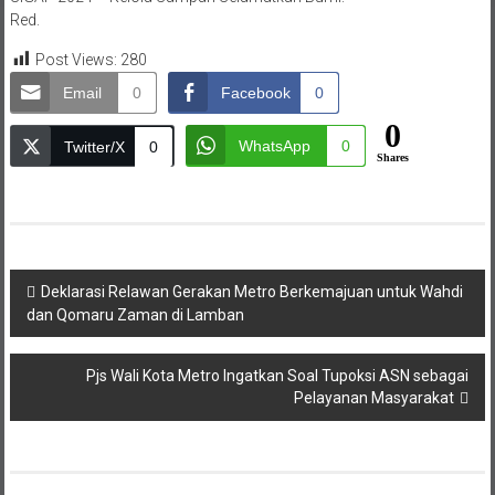
Red.
Post Views:
280
Email
0
Facebook
0
0
WhatsApp
0
Twitter/X
0
Shares
Navigasi
Deklarasi Relawan Gerakan Metro Berkemajuan untuk Wahdi
dan Qomaru Zaman di Lamban
pos
Pjs Wali Kota Metro Ingatkan Soal Tupoksi ASN sebagai
Pelayanan Masyarakat