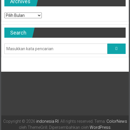
Archives
Archives
Search
Copyright © 2026
indonesia RI
. All rights reserved. Tema:
ColorNews
oleh ThemeGrill. Dipersembahkan oleh
WordPress
.