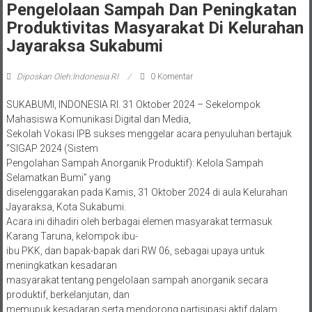
Pengelolaan Sampah Dan Peningkatan
Produktivitas Masyarakat Di Kelurahan
Jayaraksa Sukabumi
Diposkan Oleh:Indonesia RI
0 Komentar
SUKABUMI, INDONESIA RI. 31 Oktober 2024 – Sekelompok
Mahasiswa Komunikasi Digital dan Media,
Sekolah Vokasi IPB sukses menggelar acara penyuluhan bertajuk
“SIGAP 2024 (Sistem
Pengolahan Sampah Anorganik Produktif): Kelola Sampah
Selamatkan Bumi” yang
diselenggarakan pada Kamis, 31 Oktober 2024 di aula Kelurahan
Jayaraksa, Kota Sukabumi.
Acara ini dihadiri oleh berbagai elemen masyarakat termasuk
Karang Taruna, kelompok ibu-
ibu PKK, dan bapak-bapak dari RW 06, sebagai upaya untuk
meningkatkan kesadaran
masyarakat tentang pengelolaan sampah anorganik secara
produktif, berkelanjutan, dan
memupuk kesadaran serta mendorong partisipasi aktif dalam