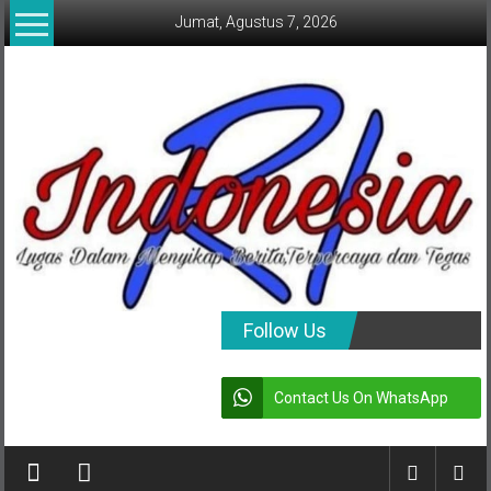
Lompat
Jumat, Agustus 7, 2026
ke
konten
indonesia
Follow Us
RI
Contact Us On WhatsApp
Lugas
Dalam
Menyikap