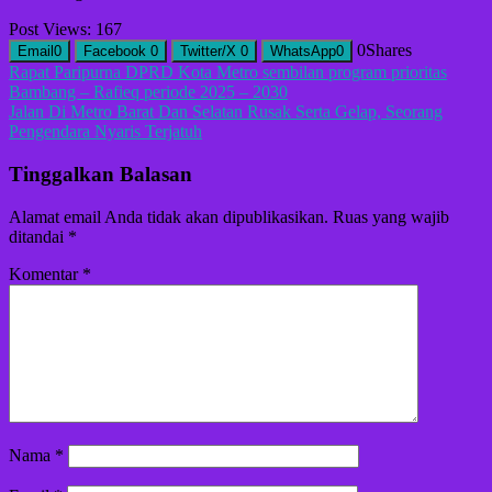
Post Views:
167
0
Shares
Email
0
Facebook
0
Twitter/X
0
WhatsApp
0
Navigasi
Rapat Paripurna DPRD Kota Metro sembilan program prioritas
Bambang – Rafieq periode 2025 – 2030
pos
Jalan Di Metro Barat Dan Selatan Rusak Serta Gelap, Seorang
Pengendara Nyaris Terjatuh
Tinggalkan Balasan
Alamat email Anda tidak akan dipublikasikan.
Ruas yang wajib
ditandai
*
Komentar
*
Nama
*