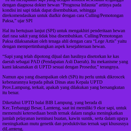
dengan diagnosa dokter hewan “Prognosa lnfausta” artinya pada
kondisi ini sapi tidak dapat disembuhkan, sehingga
direkomendasikan untuk diafkir dengan cara Culling/Pemotongan
Paksa,” ujar SPI
Hal itu bertujuan lanjut (SPI) untuk mengakhiri penderitaan hewan
dari rasa sakit yang tidak bisa disembuhkan. Culling/Pemotongan
Paksa dilaksanakan oleh tenaga ahli dengan cara “Lege Artis” yaitu
dengan mempertimbangkan aspek kesejahteraan hewan.
“Sapi yang telah dipotong dijual dan hasilnya disetorkan ke kas
daerah sebagai PAD (Pendapatan Asli Daerah). Itu mekanisme yang
kami laksanakan di UPTD sesuai dengan Prosedur,” terangnya.
Namun apa yang disampaikan oleh (SPi) itu perlu untuk dikroscek
kebenarannya kepada pihak Dinas atau Kepala UPTD
Prov.Lampung, terkait, apakah yang dilakukan yang bersangkutan
itu benar.
Diketahui UPTD balai BIB Lampung, yang berada di
Kec.Terbanggi Besar, Lamteng, saat ini memiliki 9 ekor sapi, untuk
memenuhi ketersediaan benih ternak dalam rangka meningkatkan
jumlah pelayanan iseminasi buatan, kawin suntik, serta dalam upaya
meningkatkan mutu genetik dan produktivitas ternak sapi khususnya
diLamteng.