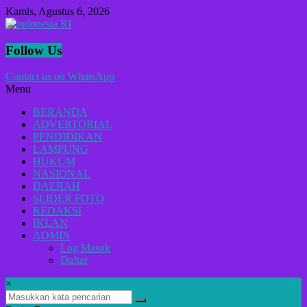
Lompat
Kamis, Agustus 6, 2026
ke
konten
indonesia
Follow Us
RI
Contact us on WhatsApp
Menu
Lugas
Dalam
BERANDA
Menyikap
ADVERTORIAL
Berita,Terpercaya
PENDIDIKAN
Dan
LAMPUNG
Tegas
HUKUM
NASIONAL
DAERAH
SLIDER FOTO
REDAKSI
IKLAN
ADMIN
Log Masuk
Daftar
×