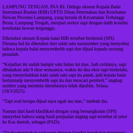
LAMPUNG TENGAH, INA RI. Diduga oknum Kepala Balai
Inseminasi Buatan (BIB) UPTD Dinas Peternakan dan Kesehatan
Hewan Provinsi Lampung, yang berada di Kecamatan Terbanggi
Besar, Lampung Tengah, menjual seekor sapi dengan dalih kondisi
kesehatan hewan terganggu.
Diketahui oknum Kepala balai BIB tersebut berinisial (SPI).
Dimana hal itu diketahui dari salah satu narasumber yang menyebut
bahwa kepala balai menyembelih sapi dan dijual kepada seorang
penadah.
“Kejadian itu sudah hampir satu bulan ini mas. Jadi ceritanya, sapi
dibalaikan ada 9 ekor semuanya, waktu itu dua ekor sapi berkelahi,
yang menyebabkan kaki salah satu sapi itu patah, jadi kepala balai
berinisiatip menyembelih sapi itu dan mencari pembeli,” ungkap
sumber yang meminta identitasnya tidak dipublis, Selasa
(18/3/2025).
“Tapi soal berapa dijual saya ngak tau mas,” tambah dia.
Namun dari hasil klarifikasi dengan yang bersangkutan (SPI)
menyebut bahwa uang hasil penjualan daging sapi tersebut di setor
ke Kas daerah, sebagai (PAD).
“Ya itu merupakan sapi yang dengan kondisi kesehatan terganggu