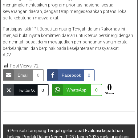
mengimplementasikan program prioritas nasional sesuai
kewenangan daerah, dengan tetap mengedepankan potensi lokal
serta kebutuhan masyarakat.
Partisipasi aktif Plt Bupati Lampung Tengah dalam Rakornas ini
menjadi bukti nyata komitmen daerah untuk terus bersinergi dengan
pemerintah pusat demi mewujudkan pembangunan yang merata,
berkelanjutan, dan berpihak pada kesejahteraan masyarakat.
ADV.
Post Views:
72
Email
0
Facebook
0
0
WhatsApp
0
Twitter/X
0
Shares
Navigasi
Pemkab Lampung Tengah gelar rapat Evaluasi kepatuhan
belanja Produk Dalam Negeri (PDN) tahun 2025 melalui aplikasi