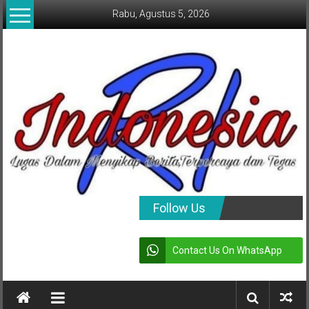
Lompat
Rabu, Agustus 5, 2026
ke
konten
indonesia
Follow Us
RI
Contact Us On WhatsApp
Lugas
Dalam
Menyikap