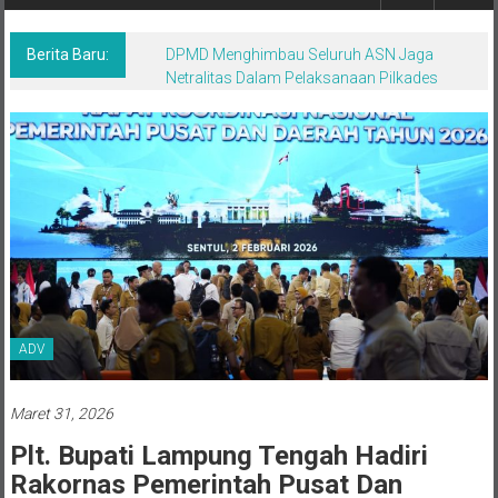
Berita,Terpercaya
Dan
Tegas
Berita Baru:
DPMD Menghimbau Seluruh ASN Jaga
Netralitas Dalam Pelaksanaan Pilkades
ADV
Maret 31, 2026
Plt. Bupati Lampung Tengah Hadiri
Rakornas Pemerintah Pusat Dan