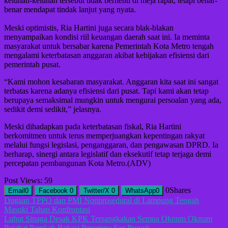
keluhan-keluhan tersebut tidak berhenti di meja rapat, tetapi benar-
benar mendapat tindak lanjut yang nyata.
Meski optimistis, Ria Hartini juga secara blak-blakan
menyampaikan kondisi riil keuangan daerah saat ini. Ia meminta
masyarakat untuk bersabar karena Pemerintah Kota Metro tengah
mengalami keterbatasan anggaran akibat kebijakan efisiensi dari
pemerintah pusat.
“Kami mohon kesabaran masyarakat. Anggaran kita saat ini sangat
terbatas karena adanya efisiensi dari pusat. Tapi kami akan tetap
berupaya semaksimal mungkin untuk mengurai persoalan yang ada,
sedikit demi sedikit,” jelasnya.
Meski dihadapkan pada keterbatasan fiskal, Ria Hartini
berkomitmen untuk terus memperjuangkan kepentingan rakyat
melalui fungsi legislasi, penganggaran, dan pengawasan DPRD. Ia
berharap, sinergi antara legislatif dan eksekutif tetap terjaga demi
percepatan pembangunan Kota Metro.(ADV)
Post Views:
59
0
Shares
Email
0
Facebook
0
Twitter/X
0
WhatsApp
0
Navigasi
Dugaan TPPO dan PMI Nonprosedural di Lampung Tengah
Masuki Tahap Konfrontasi
pos
Luhut Sinaga Desak KPK Tersangkakan Semua Oknum Oknum
Pejabat Pemkab Bekasi Penerima Fee Proyek