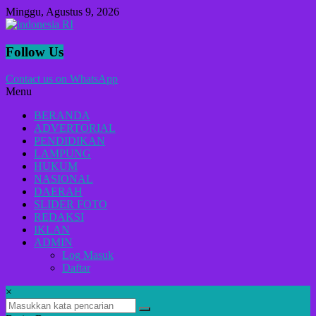
Lompat
Minggu, Agustus 9, 2026
ke
konten
indonesia
Follow Us
RI
Contact us on WhatsApp
Menu
Lugas
Dalam
BERANDA
Menyikap
ADVERTORIAL
Berita,Terpercaya
PENDIDIKAN
Dan
LAMPUNG
Tegas
HUKUM
NASIONAL
DAERAH
SLIDER FOTO
REDAKSI
IKLAN
ADMIN
Log Masuk
Daftar
×