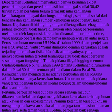
Departemen Kehutanan menyatakan bahwa kerugian akibat
pencurian kayu dan peredaran hasil hutan illegal senilai 30,42
trilyun rupiah per tahun belum termasuk nilai kehilangan
keanekaragaman hayati dan fungsi hidrologis, serta nilai sosial dari
bencana dan kehilangan sumber kehidupan akibat pengrusakan
hutan. Kejahatan di bidang lingkungan diketagorikan sebagai tindak
pidana ekonomi, tidak hanya dilakukan oleh orang perseorangan
melainkan oleh korporasi, karena itu dinamakan corporate crime,
yang lingkup operasi dan dampaknya meliputi wilayah antar negara.
Perusakan hutan menurut UU No. 41 tahun 1999 dalam penjelasan
Pasal 50 ayat (2), yaitu : “Yang dimaksud dengan kerusakan adalah
terjadinya perubahan fisik, sifat fisik atau hayatinya, yang
menyebabkan hutan tersebut terganggu atau tidak dapat berperan
sesuai dengan fungsinya” Tindak pidana illegal logging menurut
Undang-undang No. 41 Tahun 1999 tentang Kehutanan dirumuskan
dalam Pasal 50 dan ketentuan pidana diatur dalam Pasal 78.
Kemudian yang menjadi dasar adanya perbuatan illegal logging
adalah karena adanya kerusakan hutan. Unsur-unsur tindak pidana
yang terkait dengan kegiatan illegal logging dalam undang-undang
diatas antara lain :
Pertama, perbuatan tersebut baik secara sengaja maupun
dikarenakan kelalaian dapat mengakibatan kerusakan terhadap hutan
atau kawasan dan ekosistemnya. Namun ketentuan tersebut khusus
mengatur pada kawasan suaka alam dan juga taman nasional, taman
hutan raya serta taman wisata. Kedua, perbuatan baik sengaja