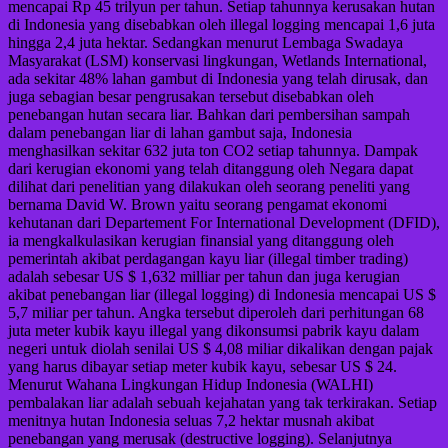
mencapai Rp 45 trilyun per tahun. Setiap tahunnya kerusakan hutan
di Indonesia yang disebabkan oleh illegal logging mencapai 1,6 juta
hingga 2,4 juta hektar. Sedangkan menurut Lembaga Swadaya
Masyarakat (LSM) konservasi lingkungan, Wetlands International,
ada sekitar 48% lahan gambut di Indonesia yang telah dirusak, dan
juga sebagian besar pengrusakan tersebut disebabkan oleh
penebangan hutan secara liar. Bahkan dari pembersihan sampah
dalam penebangan liar di lahan gambut saja, Indonesia
menghasilkan sekitar 632 juta ton CO2 setiap tahunnya. Dampak
dari kerugian ekonomi yang telah ditanggung oleh Negara dapat
dilihat dari penelitian yang dilakukan oleh seorang peneliti yang
bernama David W. Brown yaitu seorang pengamat ekonomi
kehutanan dari Departement For International Development (DFID),
ia mengkalkulasikan kerugian finansial yang ditanggung oleh
pemerintah akibat perdagangan kayu liar (illegal timber trading)
adalah sebesar US $ 1,632 milliar per tahun dan juga kerugian
akibat penebangan liar (illegal logging) di Indonesia mencapai US $
5,7 miliar per tahun. Angka tersebut diperoleh dari perhitungan 68
juta meter kubik kayu illegal yang dikonsumsi pabrik kayu dalam
negeri untuk diolah senilai US $ 4,08 miliar dikalikan dengan pajak
yang harus dibayar setiap meter kubik kayu, sebesar US $ 24.
Menurut Wahana Lingkungan Hidup Indonesia (WALHI)
pembalakan liar adalah sebuah kejahatan yang tak terkirakan. Setiap
menitnya hutan Indonesia seluas 7,2 hektar musnah akibat
penebangan yang merusak (destructive logging). Selanjutnya