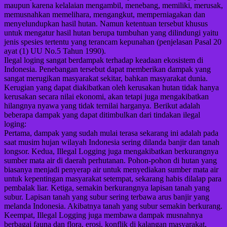
maupun karena kelalaian mengambil, menebang, memiliki, merusak,
memusnahkan memelihara, mengangkut, memperniagakan dan
menyelundupkan hasil hutan. Namun ketentuan tersebut khusus
untuk mengatur hasil hutan berupa tumbuhan yang dilindungi yaitu
jenis spesies tertentu yang terancam kepunahan (penjelasan Pasal 20
ayat (1) UU No.5 Tahun 1990).
Ilegal loging sangat berdampak terhadap keadaan ekosistem di
Indonesia. Penebangan tersebut dapat memberikan dampak yang
sangat merugikan masyarakat sekitar, bahkan masyarakat dunia.
Kerugian yang dapat diakibatkan oleh kerusakan hutan tidak hanya
kerusakan secara nilai ekonomi, akan tetapi juga mengakibatkan
hilangnya nyawa yang tidak ternilai harganya. Berikut adalah
beberapa dampak yang dapat ditimbulkan dari tindakan ilegal
loging:
Pertama, dampak yang sudah mulai terasa sekarang ini adalah pada
saat musim hujan wilayah Indonesia sering dilanda banjir dan tanah
longsor. Kedua, Illegal Logging juga mengakibatkan berkurangnya
sumber mata air di daerah perhutanan. Pohon-pohon di hutan yang
biasanya menjadi penyerap air untuk menyediakan sumber mata air
untuk kepentingan masyarakat setempat, sekarang habis dilalap para
pembalak liar. Ketiga, semakin berkurangnya lapisan tanah yang
subur. Lapisan tanah yang subur sering terbawa arus banjir yang
melanda Indonesia. Akibatnya tanah yang subur semakin berkurang.
Keempat, Illegal Logging juga membawa dampak musnahnya
berbagai fauna dan flora, erosi, konflik di kalangan masyarakat,