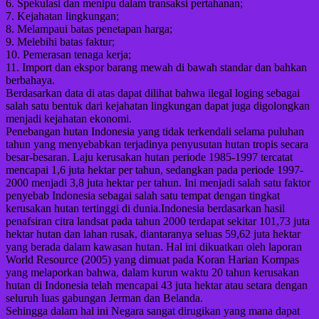
6. Spekulasi dan menipu dalam transaksi pertahanan;
7. Kejahatan lingkungan;
8. Melampaui batas penetapan harga;
9. Melebihi batas faktur;
10. Pemerasan tenaga kerja;
11. Import dan ekspor barang mewah di bawah standar dan bahkan
berbahaya.
Berdasarkan data di atas dapat dilihat bahwa ilegal loging sebagai
salah satu bentuk dari kejahatan lingkungan dapat juga digolongkan
menjadi kejahatan ekonomi.
Penebangan hutan Indonesia yang tidak terkendali selama puluhan
tahun yang menyebabkan terjadinya penyusutan hutan tropis secara
besar-besaran. Laju kerusakan hutan periode 1985-1997 tercatat
mencapai 1,6 juta hektar per tahun, sedangkan pada periode 1997-
2000 menjadi 3,8 juta hektar per tahun. Ini menjadi salah satu faktor
penyebab Indonesia sebagai salah satu tempat dengan tingkat
kerusakan hutan tertinggi di dunia.Indonesia berdasarkan hasil
penafsiran citra landsat pada tahun 2000 terdapat sekitar 101,73 juta
hektar hutan dan lahan rusak, diantaranya seluas 59,62 juta hektar
yang berada dalam kawasan hutan. Hal ini dikuatkan oleh laporan
World Resource (2005) yang dimuat pada Koran Harian Kompas
yang melaporkan bahwa, dalam kurun waktu 20 tahun kerusakan
hutan di Indonesia telah mencapai 43 juta hektar atau setara dengan
seluruh luas gabungan Jerman dan Belanda.
Sehingga dalam hal ini Negara sangat dirugikan yang mana dapat