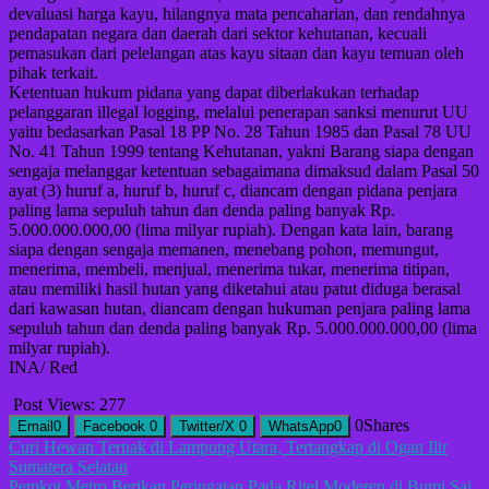
devaluasi harga kayu, hilangnya mata pencaharian, dan rendahnya
pendapatan negara dan daerah dari sektor kehutanan, kecuali
pemasukan dari pelelangan atas kayu sitaan dan kayu temuan oleh
pihak terkait.
Ketentuan hukum pidana yang dapat diberlakukan terhadap
pelanggaran illegal logging, melalui penerapan sanksi menurut UU
yaitu bedasarkan Pasal 18 PP No. 28 Tahun 1985 dan Pasal 78 UU
No. 41 Tahun 1999 tentang Kehutanan, yakni Barang siapa dengan
sengaja melanggar ketentuan sebagaimana dimaksud dalam Pasal 50
ayat (3) huruf a, huruf b, huruf c, diancam dengan pidana penjara
paling lama sepuluh tahun dan denda paling banyak Rp.
5.000.000.000,00 (lima milyar rupiah). Dengan kata lain, barang
siapa dengan sengaja memanen, menebang pohon, memungut,
menerima, membeli, menjual, menerima tukar, menerima titipan,
atau memiliki hasil hutan yang diketahui atau patut diduga berasal
dari kawasan hutan, diancam dengan hukuman penjara paling lama
sepuluh tahun dan denda paling banyak Rp. 5.000.000.000,00 (lima
milyar rupiah).
INA/ Red
Post Views:
277
0
Shares
Email
0
Facebook
0
Twitter/X
0
WhatsApp
0
Navigasi
Curi Hewan Ternak di Lampung Utara, Tertangkap di Ogan Ilir
Sumatera Selatan
pos
Pemkot Metro Berikan Peringatan Pada Ritel Moderen di Bumi Sai