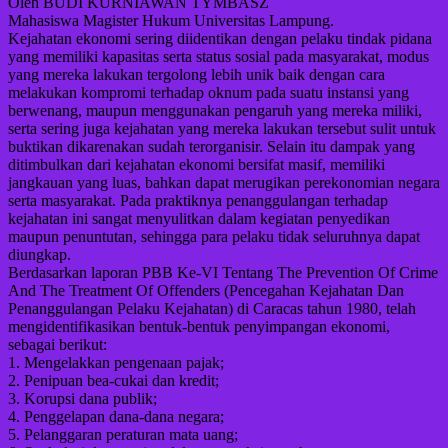
Oleh BUDI KURNIAWAN TYMBASZ
Mahasiswa Magister Hukum Universitas Lampung.
Kejahatan ekonomi sering diidentikan dengan pelaku tindak pidana
yang memiliki kapasitas serta status sosial pada masyarakat, modus
yang mereka lakukan tergolong lebih unik baik dengan cara
melakukan kompromi terhadap oknum pada suatu instansi yang
berwenang, maupun menggunakan pengaruh yang mereka miliki,
serta sering juga kejahatan yang mereka lakukan tersebut sulit untuk
buktikan dikarenakan sudah terorganisir. Selain itu dampak yang
ditimbulkan dari kejahatan ekonomi bersifat masif, memiliki
jangkauan yang luas, bahkan dapat merugikan perekonomian negara
serta masyarakat. Pada praktiknya penanggulangan terhadap
kejahatan ini sangat menyulitkan dalam kegiatan penyedikan
maupun penuntutan, sehingga para pelaku tidak seluruhnya dapat
diungkap.
Berdasarkan laporan PBB Ke-VI Tentang The Prevention Of Crime
And The Treatment Of Offenders (Pencegahan Kejahatan Dan
Penanggulangan Pelaku Kejahatan) di Caracas tahun 1980, telah
mengidentifikasikan bentuk-bentuk penyimpangan ekonomi,
sebagai berikut:
1. Mengelakkan pengenaan pajak;
2. Penipuan bea-cukai dan kredit;
3. Korupsi dana publik;
4. Penggelapan dana-dana negara;
5. Pelanggaran peraturan mata uang;