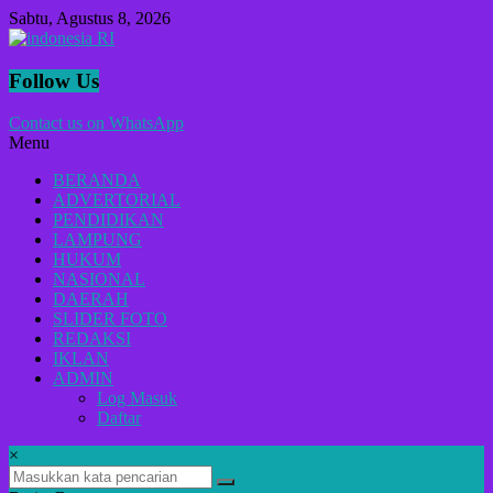
Lompat
Sabtu, Agustus 8, 2026
ke
konten
indonesia
Follow Us
RI
Contact us on WhatsApp
Menu
Lugas
Dalam
BERANDA
Menyikap
ADVERTORIAL
Berita,Terpercaya
PENDIDIKAN
Dan
LAMPUNG
Tegas
HUKUM
NASIONAL
DAERAH
SLIDER FOTO
REDAKSI
IKLAN
ADMIN
Log Masuk
Daftar
×