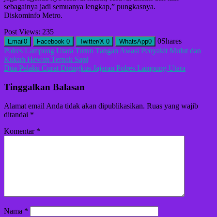
sebagainya jadi semuanya lengkap,” pungkasnya.
Diskominfo Metro.
Post Views:
235
0
Shares
Email
0
Facebook
0
Twitter/X
0
WhatsApp
0
Navigasi
Polres Lampung Utara Turun Tangan Awasi Penyakit Mulut dan
Kukuh Hewan Ternak Sapi
pos
Dua Pelaku Curat Diringkus Jajaran Polres Lampung Utara
Tinggalkan Balasan
Alamat email Anda tidak akan dipublikasikan.
Ruas yang wajib
ditandai
*
Komentar
*
Nama
*