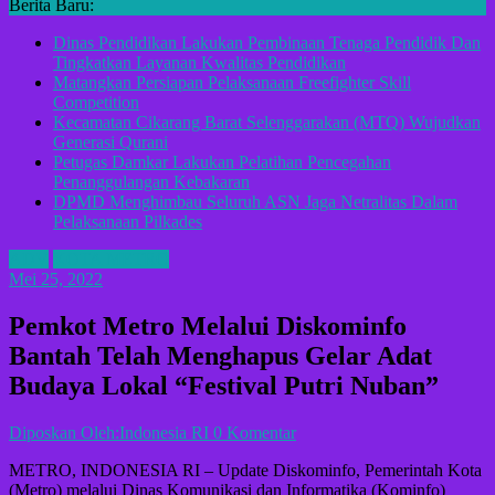
Berita Baru:
Dinas Pendidikan Lakukan Pembinaan Tenaga Pendidik Dan
Tingkatkan Layanan Kwalitas Pendidikan
Matangkan Persiapan Pelaksanaan Freefighter Skill
Competition
Kecamatan Cikarang Barat Selenggarakan (MTQ) Wujudkan
Generasi Qurani
Petugas Damkar Lakukan Pelatihan Pencegahan
Penanggulangan Kebakaran
DPMD Menghimbau Seluruh ASN Jaga Netralitas Dalam
Pelaksanaan Pilkades
ADV
KOTA METRO
Mei 25, 2022
Pemkot Metro Melalui Diskominfo
Bantah Telah Menghapus Gelar Adat
Budaya Lokal “Festival Putri Nuban”
Diposkan Oleh:Indonesia RI
0 Komentar
METRO, INDONESIA RI – Update Diskominfo, Pemerintah Kota
(Metro) melalui Dinas Komunikasi dan Informatika (Kominfo)