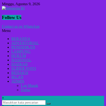
Lompat
Minggu, Agustus 9, 2026
ke
konten
indonesia
Follow Us
RI
Contact us on WhatsApp
Menu
Lugas
Dalam
BERANDA
Menyikap
ADVERTORIAL
Berita,Terpercaya
PENDIDIKAN
Dan
LAMPUNG
Tegas
HUKUM
NASIONAL
DAERAH
SLIDER FOTO
REDAKSI
IKLAN
ADMIN
Log Masuk
Daftar
×