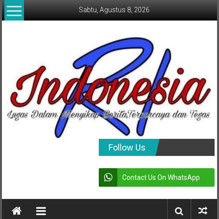
Lompat
Sabtu, Agustus 8, 2026
ke
konten
indonesia
Follow Us
RI
Contact Us On WhatsApp
Lugas
Dalam
Menyikap