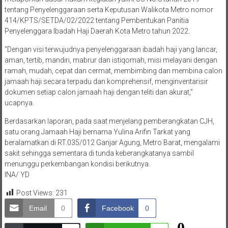
tentang Penyelenggaraan serta Keputusan Walikota Metro nomor
414/KPTS/SETDA/02/2022 tentang Pembentukan Panitia
Penyelenggara Ibadah Haji Daerah Kota Metro tahun 2022.
“Dengan visi terwujudnya penyelenggaraan ibadah haji yang lancar,
aman, tertib, mandiri, mabrur dan istiqomah, misi melayani dengan
ramah, mudah, cepat dan cermat, membimbing dan membina calon
jamaah haji secara terpadu dan komprehensif, menginventarisir
dokumen setiap calon jamaah haji dengan teliti dan akurat,”
ucapnya.
Berdasarkan laporan, pada saat menjelang pemberangkatan CJH,
satu orang Jamaah Haji bernama Yulina Arifin Tarkat yang
beralamatkan di RT.035/012 Ganjar Agung, Metro Barat, mengalami
sakit sehingga sementara di tunda keberangkatanya sambil
menunggu perkembangan kondisi berikutnya.
INA/ YD
Post Views:
231
Email
0
Facebook
0
0