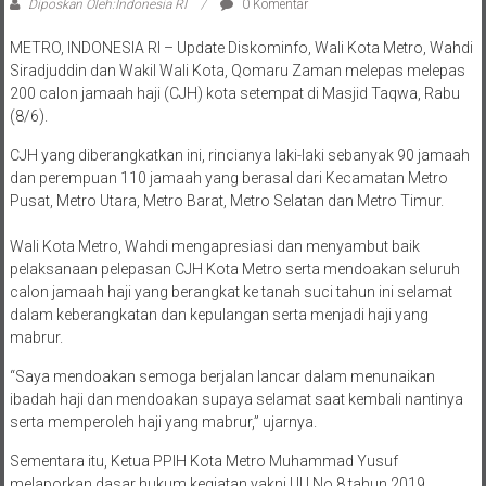
Diposkan Oleh:Indonesia RI
0 Komentar
METRO, INDONESIA RI – Update Diskominfo, Wali Kota Metro, Wahdi
Siradjuddin dan Wakil Wali Kota, Qomaru Zaman melepas melepas
200 calon jamaah haji (CJH) kota setempat di Masjid Taqwa, Rabu
(8/6).
CJH yang diberangkatkan ini, rincianya laki-laki sebanyak 90 jamaah
dan perempuan 110 jamaah yang berasal dari Kecamatan Metro
Pusat, Metro Utara, Metro Barat, Metro Selatan dan Metro Timur.
Wali Kota Metro, Wahdi mengapresiasi dan menyambut baik
pelaksanaan pelepasan CJH Kota Metro serta mendoakan seluruh
calon jamaah haji yang berangkat ke tanah suci tahun ini selamat
dalam keberangkatan dan kepulangan serta menjadi haji yang
mabrur.
“Saya mendoakan semoga berjalan lancar dalam menunaikan
ibadah haji dan mendoakan supaya selamat saat kembali nantinya
serta memperoleh haji yang mabrur,” ujarnya.
Sementara itu, Ketua PPIH Kota Metro Muhammad Yusuf
melaporkan dasar hukum kegiatan yakni UU No.8 tahun 2019