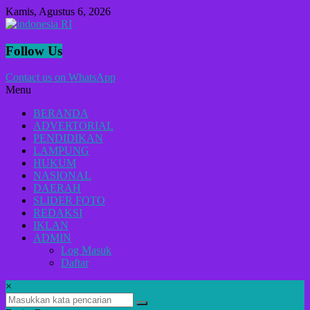
Lompat
Kamis, Agustus 6, 2026
ke
konten
indonesia
Follow Us
RI
Contact us on WhatsApp
Menu
Lugas
Dalam
BERANDA
Menyikap
ADVERTORIAL
Berita,Terpercaya
PENDIDIKAN
Dan
LAMPUNG
Tegas
HUKUM
NASIONAL
DAERAH
SLIDER FOTO
REDAKSI
IKLAN
ADMIN
Log Masuk
Daftar
×