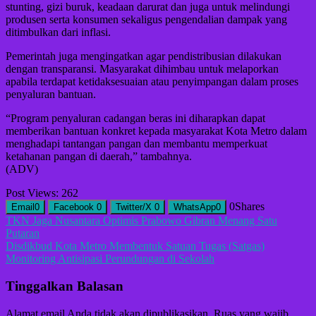
stunting, gizi buruk, keadaan darurat dan juga untuk melindungi
produsen serta konsumen sekaligus pengendalian dampak yang
ditimbulkan dari inflasi.
Pemerintah juga mengingatkan agar pendistribusian dilakukan
dengan transparansi. Masyarakat dihimbau untuk melaporkan
apabila terdapat ketidaksesuaian atau penyimpangan dalam proses
penyaluran bantuan.
“Program penyaluran cadangan beras ini diharapkan dapat
memberikan bantuan konkret kepada masyarakat Kota Metro dalam
menghadapi tantangan pangan dan membantu memperkuat
ketahanan pangan di daerah,” tambahnya.
(ADV)
Post Views:
262
0
Shares
Email
0
Facebook
0
Twitter/X
0
WhatsApp
0
Navigasi
TKN Jaga Nusantara Optimis Prabowo Gibran Menang Satu
Putaran
pos
Disdikbud Kota Metro Membentuk Satuan Tugas (Satgas)
Monitoring Antisipasi Perundungan di Sekolah
Tinggalkan Balasan
Alamat email Anda tidak akan dipublikasikan.
Ruas yang wajib