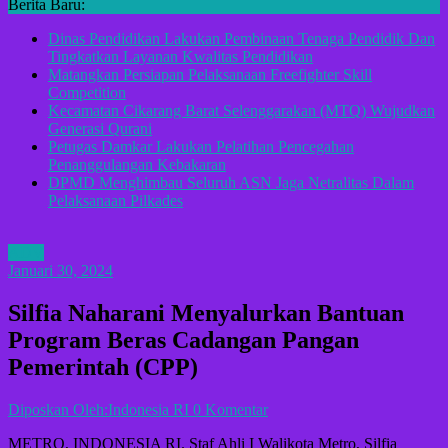
Berita Baru:
Dinas Pendidikan Lakukan Pembinaan Tenaga Pendidik Dan
Tingkatkan Layanan Kwalitas Pendidikan
Matangkan Persiapan Pelaksanaan Freefighter Skill
Competition
Kecamatan Cikarang Barat Selenggarakan (MTQ) Wujudkan
Generasi Qurani
Petugas Damkar Lakukan Pelatihan Pencegahan
Penanggulangan Kebakaran
DPMD Menghimbau Seluruh ASN Jaga Netralitas Dalam
Pelaksanaan Pilkades
ADV
Januari 30, 2024
Silfia Naharani Menyalurkan Bantuan
Program Beras Cadangan Pangan
Pemerintah (CPP)
Diposkan Oleh:Indonesia RI
0 Komentar
METRO, INDONESIA RI. Staf Ahli I Walikota Metro, Silfia