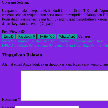
Cikarang Selatan.
Ucapan terimaksih kepada H.Tri Budi Utomo Dirut PT.Komala Agung 
tersebut sebagai wujud peran serta untuk mewujudkan Kabupaten Bek
Perusahaan Perusahaan yang lainnya agar dapat mengikutinya karen
dalam kegiatan tersebut. ( Gepas)
Post Views:
62
0
Shares
Email
0
Facebook
0
Twitter/X
0
WhatsApp
0
Navigasi
SMAN 2 Tambun Selatan Siap Jadi Sekolah Unggulan Jawa Barat
DPMD Lakukan Penyesuaian Penyatuan Data Desa Bagi Pemilih Unt
pos
Tinggalkan Balasan
Alamat email Anda tidak akan dipublikasikan.
Ruas yang wajib ditan
Komentar
*
Nama
*