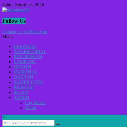
Lompat
Sabtu, Agustus 8, 2026
ke
konten
indonesia
Follow Us
RI
Contact us on WhatsApp
Menu
Lugas
Dalam
BERANDA
Menyikap
ADVERTORIAL
Berita,Terpercaya
PENDIDIKAN
Dan
LAMPUNG
Tegas
HUKUM
NASIONAL
DAERAH
SLIDER FOTO
REDAKSI
IKLAN
ADMIN
Log Masuk
Daftar
×