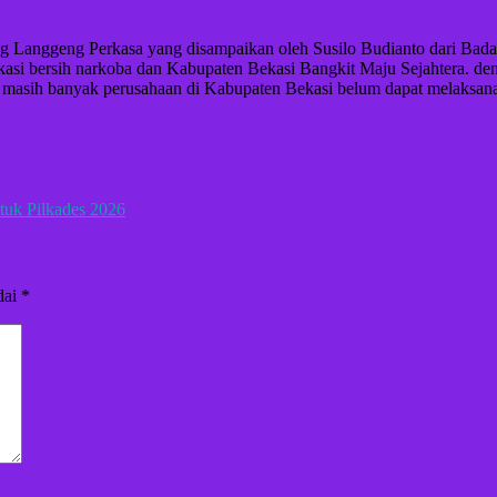
Langgeng Perkasa yang disampaikan oleh Susilo Budianto dari Badan
asi bersih narkoba dan Kabupaten Bekasi Bangkit Maju Sejahtera. den
a masih banyak perusahaan di Kabupaten Bekasi belum dapat melaksan
uk Pilkades 2026
dai
*