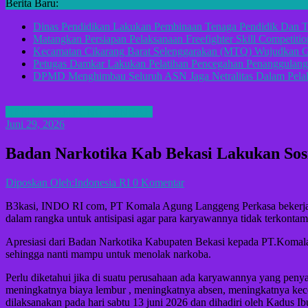
Berita Baru:
Dinas Pendidikan Lakukan Pembinaan Tenaga Pendidik Dan T
Matangkan Persiapan Pelaksanaan Freefighter Skill Competitio
Kecamatan Cikarang Barat Selenggarakan (MTQ) Wujudkan G
Petugas Damkar Lakukan Pelatihan Pencegahan Penanggulan
DPMD Menghimbau Seluruh ASN Jaga Netralitas Dalam Pelak
BERITA LAMPUNG TENGAH
Juni 29, 2026
Badan Narkotika Kab Bekasi Lakukan Sosi
Diposkan Oleh:Indonesia RI
0 Komentar
B3kasi, INDO RI com, PT Komala Agung Langgeng Perkasa bekerja 
dalam rangka untuk antisipasi agar para karyawannya tidak terkonta
Apresiasi dari Badan Narkotika Kabupaten Bekasi kepada PT.Koma
sehingga nanti mampu untuk menolak narkoba.
Perlu diketahui jika di suatu perusahaan ada karyawannya yang peny
meningkatnya biaya lembur , meningkatnya absen, meningkatnya kecela
dilaksanakan pada hari sabtu 13 juni 2026 dan dihadiri oleh Kad