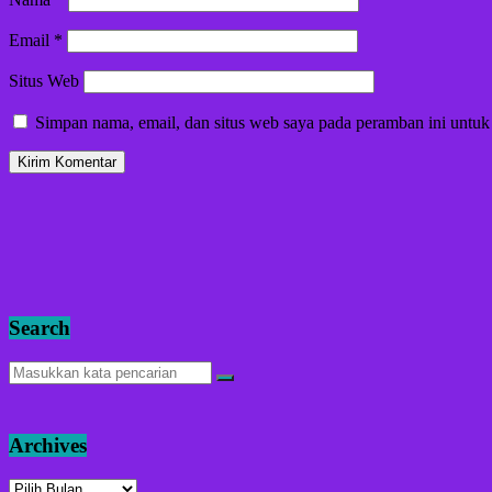
Email
*
Situs Web
Simpan nama, email, dan situs web saya pada peramban ini untuk
Search
Archives
Archives