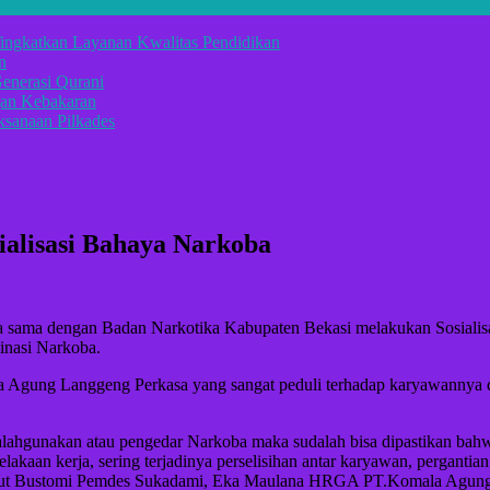
ingkatkan Layanan Kwalitas Pendidikan
n
enerasi Qurani
gan Kebakaran
sanaan Pilkades
alisasi Bahaya Narkoba
sama dengan Badan Narkotika Kabupaten Bekasi melakukan Sosialisas
minasi Narkoba.
la Agung Langgeng Perkasa yang sangat peduli terhadap karyawanny
alahgunakan atau pengedar Narkoba maka sudalah bisa dipastikan bahw
kaan kerja, sering terjadinya perselisihan antar karyawan, pergantian
us Ibut Bustomi Pemdes Sukadami, Eka Maulana HRGA PT.Komala Agun