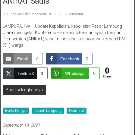
ANIRAT Sadis
Diposkan Oleh:Indonesia RI
0 Komentar
LAMPURA, INA – Update Kepolisian, Kepolisian Resor Lampung
Utara menggelar Konferensi Pers kasus Penganiayaan Dengan
Pemberatan (ANIRAT) yang mengakibatkan seorang korban LDN
(51) warga
Email
0
Facebook
0
0
WhatsApp
0
Twitter/X
0
Shares
Baca selengkapnya
Berita Hangat
Daerah Lampung
Keriminal
September 18, 2021