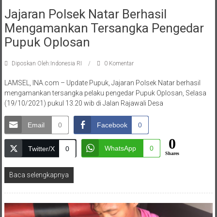
Jajaran Polsek Natar Berhasil
Mengamankan Tersangka Pengedar
Pupuk Oplosan
Diposkan Oleh:Indonesia RI
0 Komentar
LAMSEL, INA.com – Update Pupuk, Jajaran Polsek Natar berhasil
mengamankan tersangka pelaku pengedar Pupuk Oplosan, Selasa
(19/10/2021) pukul 13.20 wib di Jalan Rajawali Desa
Email
0
Facebook
0
0
WhatsApp
0
Twitter/X
0
Shares
Baca selengkapnya