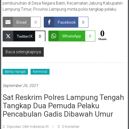
pembunuhan di Desa Negara Batin, Kecamatan Jabung Kabupaten
Lampung Timur, Provinsi Lampung minta polisi tangkap pelaku
Email
0
Facebook
0
0
WhatsApp
0
Twitter/X
0
Shares
Baca selengkapnya
Berita Hangat
Keriminal
September 26, 2021
Sat Reskrim Polres Lampung Tengah
Tangkap Dua Pemuda Pelaku
Pencabulan Gadis Dibawah Umur
Diposkan Oleh:Indonesia RI
0 Komentar