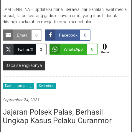
LAMTENG, INA – Update Kriminal, Berawal dari kenalan lewat media
sosial, Tatan seorang gadis dibawah umur yang masih duduk
dibangku sekolahan menjadi korban pencabulan
Email
0
Facebook
0
0
WhatsApp
0
Twitter/X
0
Shares
Baca selengkapnya
Daerah Lampung
Keriminal
September 24, 2021
Jajaran Polsek Palas, Berhasil
Ungkap Kasus Pelaku Curanmor