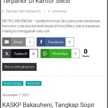
Terparkir Di Kantor SMSI
Diposkan Oleh:Indonesia RI
0 Komentar
METRO, INDONESIA – Update Kriminal, Aksi pencurian kendaraan
bermotor roda dua kembali terjadi di Kota Metro, kali ini kawanan
maling itu menggasak satu unit
Email
0
Facebook
0
0
WhatsApp
0
Twitter/X
0
Shares
Baca selengkapnya
Berita Hangat
Keriminal
November 1, 2021
KASKP Bakauheni, Tangkap Sopir