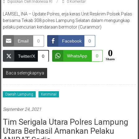
Diposkan Oleh:Indonesia RI
0 Komentar
LAMSEL, INA – Update Polres, erja keras Unit Reskrim Polsek Palas
bersama Tekab 308 polres Lampung Selatan dalam mengungkap
pelaku pencurian kendaraan bermotor (Curanmor)
Email
0
Facebook
0
0
WhatsApp
0
Twitter/X
0
Shares
Baca selengkapnya
Daerah Lampung
Keriminal
September 24, 2021
Tim Serigala Utara Polres Lampung
Utara Berhasil Amankan Pelaku