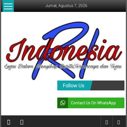
Lompat
Jumat, Agustus 7, 2026
ke
konten
indonesia
Follow Us
RI
Contact Us On WhatsApp
Lugas
Dalam
Menyikap