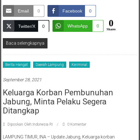
Email
0
Facebook
0
0
WhatsApp
0
Twitter/X
0
Shares
Baca selengkapnya
Berita Hangat
Daerah Lampung
Keriminal
September 28, 2021
Keluarga Korban Pembunuhan
Jabung, Minta Pelaku Segera
Ditangkap
Diposkan Oleh:Indonesia RI
0 Komentar
LAMPUNG TIMUR, INA – Update Jabung, Keluarga korban