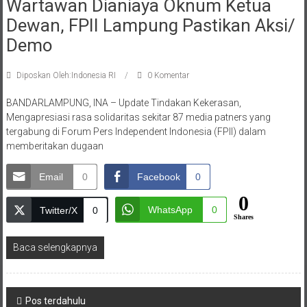
Wartawan Dianiaya Oknum Ketua
Dewan, FPII Lampung Pastikan Aksi/
Demo
Diposkan Oleh:Indonesia RI
0 Komentar
BANDARLAMPUNG, INA – Update Tindakan Kekerasan,
Mengapresiasi rasa solidaritas sekitar 87 media patners yang
tergabung di Forum Pers Independent Indonesia (FPII) dalam
memberitakan dugaan
Email
0
Facebook
0
0
WhatsApp
0
Twitter/X
0
Shares
Baca selengkapnya
Navigasi
Pos terdahulu