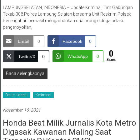
LAMPUNGSELATAN, INDONESIA – Update Kriminal, Tim Gabungan
Tekab 308 Polres Lampung Selatan bersama Unit Reskrim Polsek
Penengahan berhasil mengamankan dua orang diduga pelaku
pengeroyokan,
Email
0
Facebook
0
0
WhatsApp
0
Twitter/X
0
Shares
Baca selengkapnya
Berita Hangat
Keriminal
November 16, 2021
Honda Beat Milik Jurnalis Kota Metro
Digasak Kawanan Maling Saat