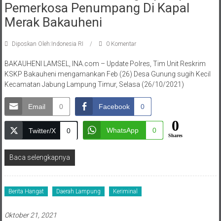
Pemerkosa Penumpang Di Kapal
Merak Bakauheni
Diposkan Oleh:Indonesia RI
0 Komentar
BAKAUHENI LAMSEL, INA.com – Update Polres, Tim Unit Reskrim
KSKP Bakauheni mengamankan Feb (26) Desa Gunung sugih Kecil
Kecamatan Jabung Lampung Timur, Selasa (26/10/2021)
Email
0
Facebook
0
0
WhatsApp
0
Twitter/X
0
Shares
Baca selengkapnya
Berita Hangat
Daerah Lampung
Keriminal
Oktober 21, 2021