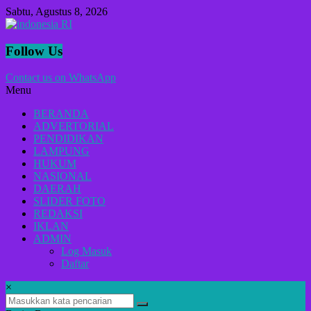
Lompat
Sabtu, Agustus 8, 2026
ke
konten
Follow Us
indonesia
RI
Contact us on WhatsApp
Menu
BERANDA
Lugas
ADVERTORIAL
Dalam
PENDIDIKAN
Menyikap
LAMPUNG
Berita,Terpercaya
HUKUM
Dan
NASIONAL
Tegas
DAERAH
SLIDER FOTO
REDAKSI
IKLAN
ADMIN
Log Masuk
Daftar
×